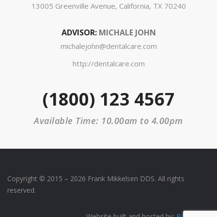
13005 Greenville Avenue, California, TX 70240
ADVISOR:
MICHALE JOHN
michalejohn@dentalcare.com
http://dentalcare.com
(1800) 123 4567
Available Time: 10.00am to 4.00pm
Copyright © 2015 – 2026 Frank Mikkelsen DDS. All rights
reserved.
Website built and hosted by:
BGAmedia